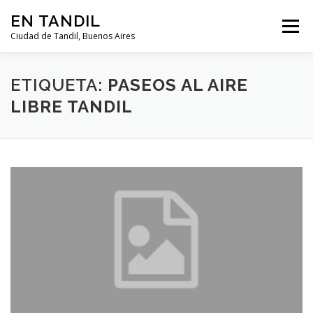
Saltar al contenido
EN TANDIL
Menú
Ciudad de Tandil, Buenos Aires
INFORMACIÓN
HISTORIA
GUIAS
ETIQUETA:
PASEOS AL AIRE
LIBRE TANDIL
GUÍA DEL TURISTA
CLIMA
NOTICIAS
CLASIFICADOS