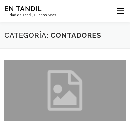
Saltar al contenido
EN TANDIL
Menú
Ciudad de Tandil, Buenos Aires
INFORMACIÓN
HISTORIA
GUIAS
CATEGORÍA:
CONTADORES
GUÍA DEL TURISTA
CLIMA
NOTICIAS
CLASIFICADOS