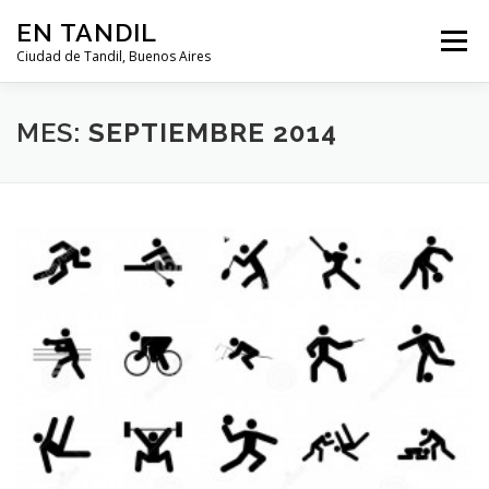
Saltar al contenido
EN TANDIL
Menú
Ciudad de Tandil, Buenos Aires
INFORMACIÓN
HISTORIA
GUIAS
MES:
SEPTIEMBRE 2014
GUÍA DEL TURISTA
CLIMA
NOTICIAS
CLASIFICADOS