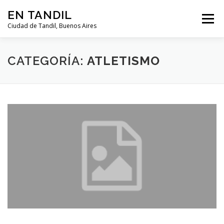
Saltar al contenido
EN TANDIL
Menú
Ciudad de Tandil, Buenos Aires
INFORMACIÓN
HISTORIA
GUIAS
CATEGORÍA:
ATLETISMO
GUÍA DEL TURISTA
CLIMA
NOTICIAS
CLASIFICADOS