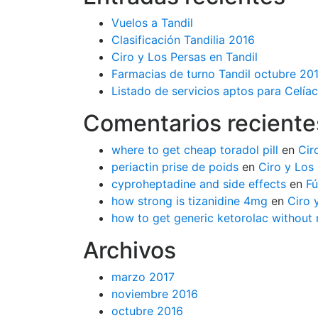
Vuelos a Tandil
Clasificación Tandilia 2016
Ciro y Los Persas en Tandil
Farmacias de turno Tandil octubre 20
Listado de servicios aptos para Celíac
Comentarios reciente
where to get cheap toradol pill
en
Cir
periactin prise de poids
en
Ciro y Los 
cyproheptadine and side effects
en
Fú
how strong is tizanidine 4mg
en
Ciro 
how to get generic ketorolac without 
Archivos
marzo 2017
noviembre 2016
octubre 2016