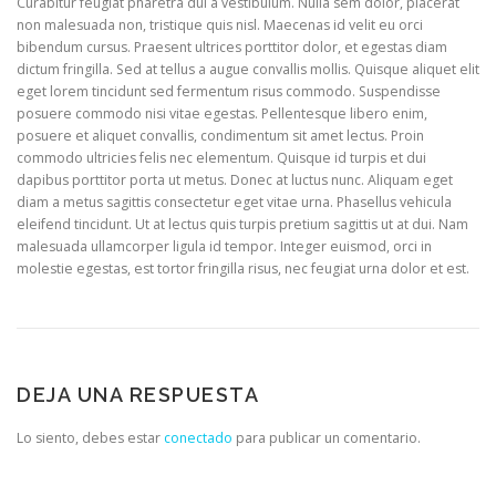
Curabitur feugiat pharetra dui a vestibulum. Nulla sem dolor, placerat
non malesuada non, tristique quis nisl. Maecenas id velit eu orci
bibendum cursus. Praesent ultrices porttitor dolor, et egestas diam
dictum fringilla. Sed at tellus a augue convallis mollis. Quisque aliquet elit
eget lorem tincidunt sed fermentum risus commodo. Suspendisse
posuere commodo nisi vitae egestas. Pellentesque libero enim,
posuere et aliquet convallis, condimentum sit amet lectus. Proin
commodo ultricies felis nec elementum. Quisque id turpis et dui
dapibus porttitor porta ut metus. Donec at luctus nunc. Aliquam eget
diam a metus sagittis consectetur eget vitae urna. Phasellus vehicula
eleifend tincidunt. Ut at lectus quis turpis pretium sagittis ut at dui. Nam
malesuada ullamcorper ligula id tempor. Integer euismod, orci in
molestie egestas, est tortor fringilla risus, nec feugiat urna dolor et est.
DEJA UNA RESPUESTA
Lo siento, debes estar
conectado
para publicar un comentario.