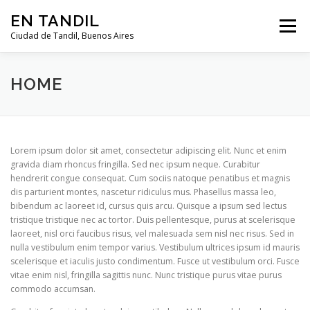
Saltar al contenido
EN TANDIL
Menú
Ciudad de Tandil, Buenos Aires
INFORMACIÓN
HISTORIA
GUIAS
HOME
GUÍA DEL TURISTA
CLIMA
NOTICIAS
Lorem ipsum dolor sit amet, consectetur adipiscing elit. Nunc et enim
gravida diam rhoncus fringilla. Sed nec ipsum neque. Curabitur
hendrerit congue consequat. Cum sociis natoque penatibus et magnis
CLASIFICADOS
dis parturient montes, nascetur ridiculus mus. Phasellus massa leo,
bibendum ac laoreet id, cursus quis arcu. Quisque a ipsum sed lectus
tristique tristique nec ac tortor. Duis pellentesque, purus at scelerisque
laoreet, nisl orci faucibus risus, vel malesuada sem nisl nec risus. Sed in
nulla vestibulum enim tempor varius. Vestibulum ultrices ipsum id mauris
scelerisque et iaculis justo condimentum. Fusce ut vestibulum orci. Fusce
vitae enim nisl, fringilla sagittis nunc. Nunc tristique purus vitae purus
commodo accumsan.