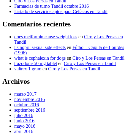
Ciro y Los Persas en Tandil
Farmacias de turno Tandil octubre 2016
Listado de servicios aptos para Celíacos en Tandil
Comentarios recientes
does metformin cause weight loss
en
Ciro y Los Persas en
Tandil
lisinopril sexual side effects
en
Fútbol - Capilla de Lourdes
(1996)
what is cephalexin for dogs
en
Ciro y Los Persas en Tandil
trazodone 50 mg tablet
en
Ciro y Los Persas en Tandil
valtrex 1 gram
en
Ciro y Los Persas en Tandil
Archivos
marzo 2017
noviembre 2016
octubre 2016
septiembre 2016
julio 2016
junio 2016
mayo 2016
abril 2016