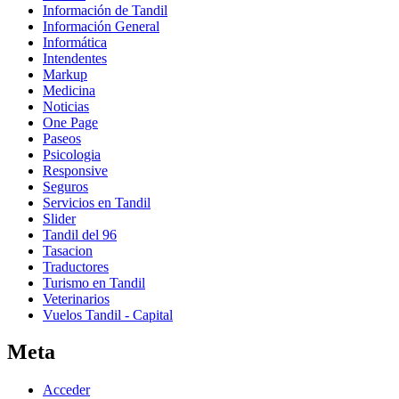
Información de Tandil
Información General
Informática
Intendentes
Markup
Medicina
Noticias
One Page
Paseos
Psicologia
Responsive
Seguros
Servicios en Tandil
Slider
Tandil del 96
Tasacion
Traductores
Turismo en Tandil
Veterinarios
Vuelos Tandil - Capital
Meta
Acceder