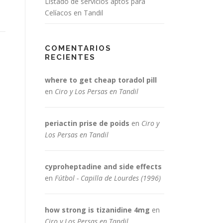
Listado de servicios aptos para
Celíacos en Tandil
COMENTARIOS
RECIENTES
where to get cheap toradol pill
en
Ciro y Los Persas en Tandil
periactin prise de poids
en
Ciro y
Los Persas en Tandil
cyproheptadine and side effects
en
Fútbol - Capilla de Lourdes (1996)
how strong is tizanidine 4mg
en
Ciro y Los Persas en Tandil