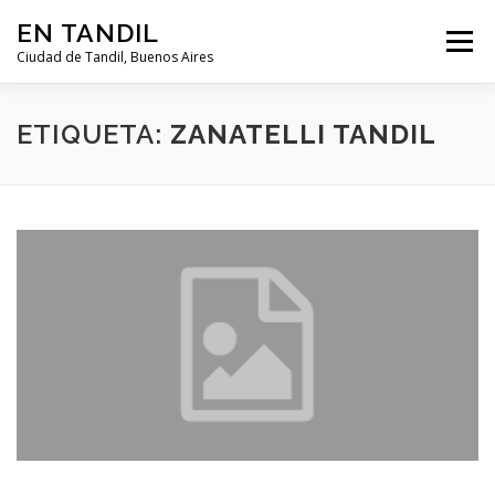
Saltar al contenido
EN TANDIL
Menú
Ciudad de Tandil, Buenos Aires
INFORMACIÓN
HISTORIA
GUIAS
ETIQUETA:
ZANATELLI TANDIL
GUÍA DEL TURISTA
CLIMA
NOTICIAS
CLASIFICADOS