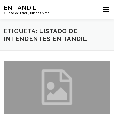
Saltar al contenido
EN TANDIL
Menú
Ciudad de Tandil, Buenos Aires
INFORMACIÓN
HISTORIA
GUIAS
ETIQUETA:
LISTADO DE
INTENDENTES EN TANDIL
GUÍA DEL TURISTA
CLIMA
NOTICIAS
CLASIFICADOS