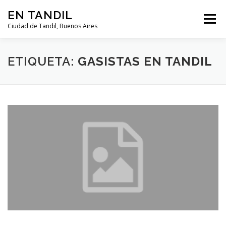
Saltar al contenido
EN TANDIL
Menú
Ciudad de Tandil, Buenos Aires
INFORMACIÓN
HISTORIA
GUIAS
ETIQUETA:
GASISTAS EN TANDIL
GUÍA DEL TURISTA
CLIMA
NOTICIAS
CLASIFICADOS