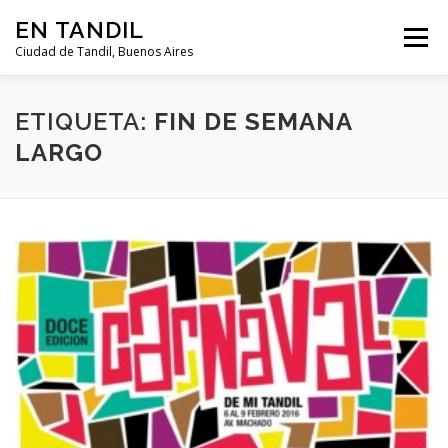
Saltar al contenido
EN TANDIL
Menú
Ciudad de Tandil, Buenos Aires
INFORMACIÓN
HISTORIA
GUIAS
ETIQUETA:
FIN DE SEMANA
LARGO
GUÍA DEL TURISTA
CLIMA
NOTICIAS
CLASIFICADOS