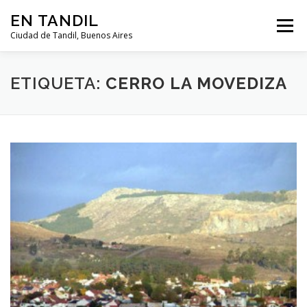
Saltar al contenido
EN TANDIL
Menú
Ciudad de Tandil, Buenos Aires
INFORMACIÓN
HISTORIA
GUIAS
ETIQUETA:
CERRO LA MOVEDIZA
GUÍA DEL TURISTA
CLIMA
NOTICIAS
CLASIFICADOS