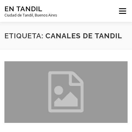
Saltar al contenido
EN TANDIL
Menú
Ciudad de Tandil, Buenos Aires
INFORMACIÓN
HISTORIA
GUIAS
ETIQUETA:
CANALES DE TANDIL
GUÍA DEL TURISTA
CLIMA
NOTICIAS
CLASIFICADOS