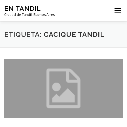
Saltar al contenido
EN TANDIL
Menú
Ciudad de Tandil, Buenos Aires
INFORMACIÓN
HISTORIA
GUIAS
ETIQUETA:
CACIQUE TANDIL
GUÍA DEL TURISTA
CLIMA
NOTICIAS
CLASIFICADOS