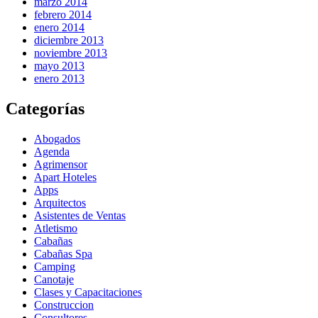
marzo 2014
febrero 2014
enero 2014
diciembre 2013
noviembre 2013
mayo 2013
enero 2013
Categorías
Abogados
Agenda
Agrimensor
Apart Hoteles
Apps
Arquitectos
Asistentes de Ventas
Atletismo
Cabañas
Cabañas Spa
Camping
Canotaje
Clases y Capacitaciones
Construccion
Consultores