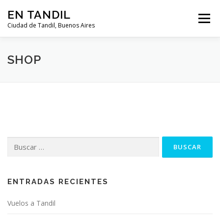
Saltar al contenido
EN TANDIL
Menú
Ciudad de Tandil, Buenos Aires
INFORMACIÓN
HISTORIA
GUIAS
SHOP
GUÍA DEL TURISTA
CLIMA
NOTICIAS
CLASIFICADOS
Buscar:
ENTRADAS RECIENTES
Vuelos a Tandil