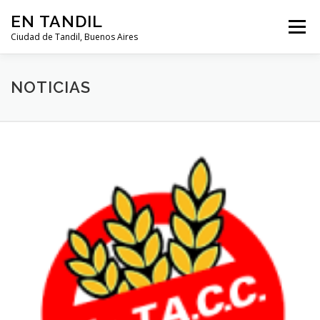
Saltar al contenido
EN TANDIL
Menú
Ciudad de Tandil, Buenos Aires
INFORMACIÓN
HISTORIA
GUIAS
NOTICIAS
GUÍA DEL TURISTA
CLIMA
NOTICIAS
Noticias
CLASIFICADOS