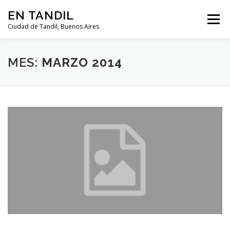
Saltar al contenido
EN TANDIL
Menú
Ciudad de Tandil, Buenos Aires
INFORMACIÓN
HISTORIA
GUIAS
MES:
MARZO 2014
GUÍA DEL TURISTA
CLIMA
NOTICIAS
CLASIFICADOS