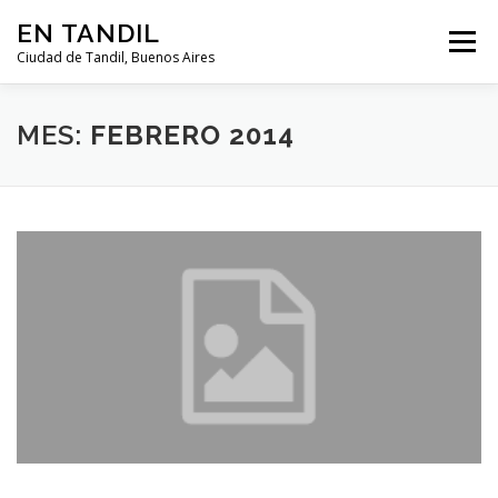
Saltar al contenido
EN TANDIL
Menú
Ciudad de Tandil, Buenos Aires
INFORMACIÓN
HISTORIA
GUIAS
MES:
FEBRERO 2014
GUÍA DEL TURISTA
CLIMA
NOTICIAS
CLASIFICADOS