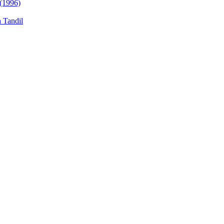
 (1996)
n Tandil