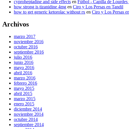
cyproheptadine and side effects
en
Fútbol - Capilla de Lourdes
how strong is tizanidine 4mg
en
Ciro y Los Persas en Tandil
how to get generic ketorolac without rx
en
Ciro y Los Persas e
Archivos
marzo 2017
noviembre 2016
octubre 2016
septiembre 2016
julio 2016
junio 2016
mayo 2016
abril 2016
marzo 2016
febrero 2016
mayo 2015
abril 2015
marzo 2015
enero 2015
diciembre 2014
noviembre 2014
octubre 2014
septiembre 2014