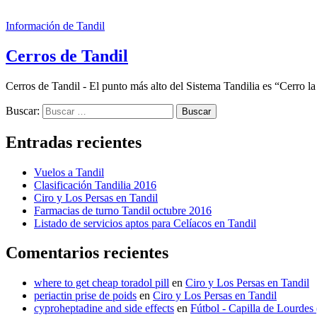
Información de Tandil
Cerros de Tandil
Cerros de Tandil - El punto más alto del Sistema Tandilia es “Cerro l
Buscar:
Entradas recientes
Vuelos a Tandil
Clasificación Tandilia 2016
Ciro y Los Persas en Tandil
Farmacias de turno Tandil octubre 2016
Listado de servicios aptos para Celíacos en Tandil
Comentarios recientes
where to get cheap toradol pill
en
Ciro y Los Persas en Tandil
periactin prise de poids
en
Ciro y Los Persas en Tandil
cyproheptadine and side effects
en
Fútbol - Capilla de Lourdes