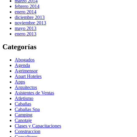
marzo 2014
febrero 2014
enero 2014
diciembre 2013
noviembre 2013
mayo 2013
enero 2013
Categorías
Abogados
Agenda
Agrimensor
Apart Hoteles
Apps
Arquitectos
Asistentes de Ventas
Atletismo
Cabañas
Cabañas Spa
Camping
Canotaje
Clases y Capacitaciones
Construccion
Consultores