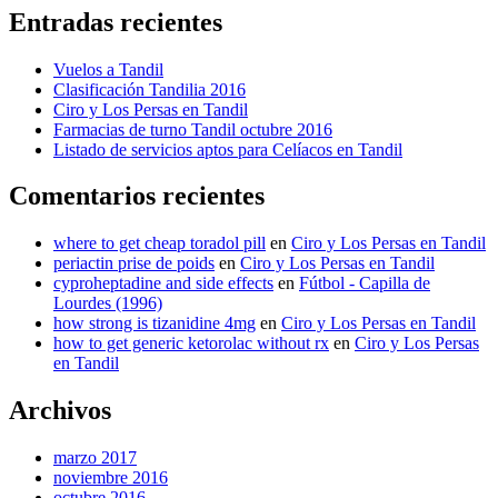
Entradas recientes
Vuelos a Tandil
Clasificación Tandilia 2016
Ciro y Los Persas en Tandil
Farmacias de turno Tandil octubre 2016
Listado de servicios aptos para Celíacos en Tandil
Comentarios recientes
where to get cheap toradol pill
en
Ciro y Los Persas en Tandil
periactin prise de poids
en
Ciro y Los Persas en Tandil
cyproheptadine and side effects
en
Fútbol - Capilla de
Lourdes (1996)
how strong is tizanidine 4mg
en
Ciro y Los Persas en Tandil
how to get generic ketorolac without rx
en
Ciro y Los Persas
en Tandil
Archivos
marzo 2017
noviembre 2016
octubre 2016