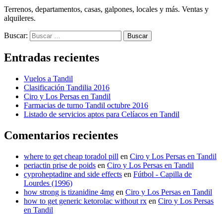
Terrenos, departamentos, casas, galpones, locales y más. Ventas y
alquileres.
Buscar:
Entradas recientes
Vuelos a Tandil
Clasificación Tandilia 2016
Ciro y Los Persas en Tandil
Farmacias de turno Tandil octubre 2016
Listado de servicios aptos para Celíacos en Tandil
Comentarios recientes
where to get cheap toradol pill
en
Ciro y Los Persas en Tandil
periactin prise de poids
en
Ciro y Los Persas en Tandil
cyproheptadine and side effects
en
Fútbol - Capilla de
Lourdes (1996)
how strong is tizanidine 4mg
en
Ciro y Los Persas en Tandil
how to get generic ketorolac without rx
en
Ciro y Los Persas
en Tandil