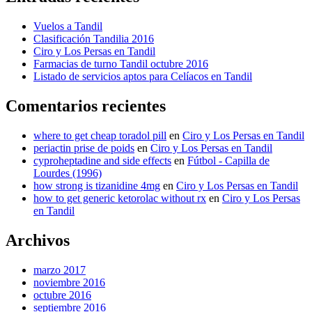
Vuelos a Tandil
Clasificación Tandilia 2016
Ciro y Los Persas en Tandil
Farmacias de turno Tandil octubre 2016
Listado de servicios aptos para Celíacos en Tandil
Comentarios recientes
where to get cheap toradol pill
en
Ciro y Los Persas en Tandil
periactin prise de poids
en
Ciro y Los Persas en Tandil
cyproheptadine and side effects
en
Fútbol - Capilla de
Lourdes (1996)
how strong is tizanidine 4mg
en
Ciro y Los Persas en Tandil
how to get generic ketorolac without rx
en
Ciro y Los Persas
en Tandil
Archivos
marzo 2017
noviembre 2016
octubre 2016
septiembre 2016