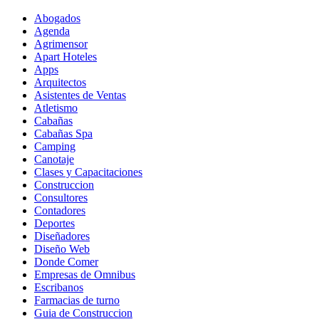
Abogados
Agenda
Agrimensor
Apart Hoteles
Apps
Arquitectos
Asistentes de Ventas
Atletismo
Cabañas
Cabañas Spa
Camping
Canotaje
Clases y Capacitaciones
Construccion
Consultores
Contadores
Deportes
Diseñadores
Diseño Web
Donde Comer
Empresas de Omnibus
Escribanos
Farmacias de turno
Guia de Construccion