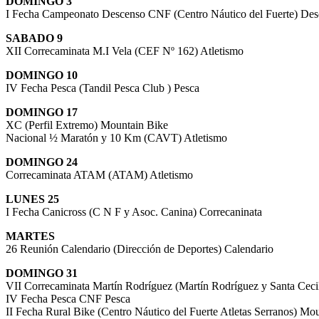
DOMINGO 3
I Fecha Campeonato Descenso CNF (Centro Náutico del Fuerte) De
SABADO 9
XII Correcaminata M.I Vela (CEF Nº 162) Atletismo
DOMINGO 10
IV Fecha Pesca (Tandil Pesca Club ) Pesca
DOMINGO 17
XC (Perfil Extremo) Mountain Bike
Nacional ½ Maratón y 10 Km (CAVT) Atletismo
DOMINGO 24
Correcaminata ATAM (ATAM) Atletismo
LUNES 25
I Fecha Canicross (C N F y Asoc. Canina) Correcaninata
MARTES
26 Reunión Calendario (Dirección de Deportes) Calendario
DOMINGO 31
VII Correcaminata Martín Rodríguez (Martín Rodríguez y Santa Cecil
IV Fecha Pesca CNF Pesca
II Fecha Rural Bike (Centro Náutico del Fuerte Atletas Serranos) Mo