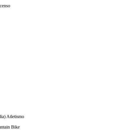
scenso
ia) Atletismo
untain Bike