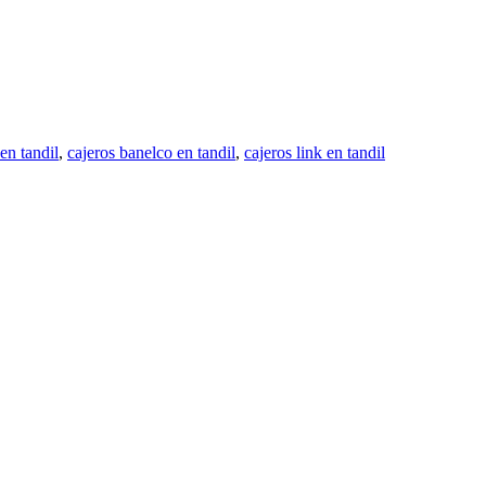
en tandil
,
cajeros banelco en tandil
,
cajeros link en tandil