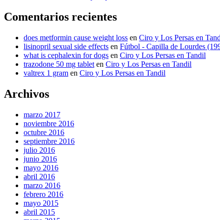
Comentarios recientes
does metformin cause weight loss
en
Ciro y Los Persas en Tand
lisinopril sexual side effects
en
Fútbol - Capilla de Lourdes (19
what is cephalexin for dogs
en
Ciro y Los Persas en Tandil
trazodone 50 mg tablet
en
Ciro y Los Persas en Tandil
valtrex 1 gram
en
Ciro y Los Persas en Tandil
Archivos
marzo 2017
noviembre 2016
octubre 2016
septiembre 2016
julio 2016
junio 2016
mayo 2016
abril 2016
marzo 2016
febrero 2016
mayo 2015
abril 2015