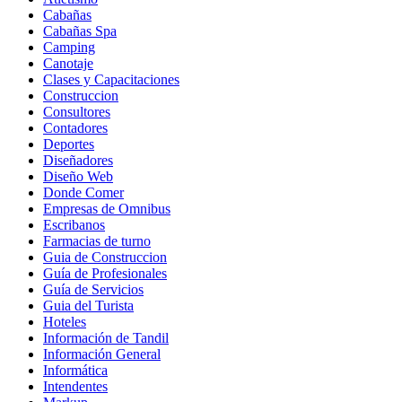
Cabañas
Cabañas Spa
Camping
Canotaje
Clases y Capacitaciones
Construccion
Consultores
Contadores
Deportes
Diseñadores
Diseño Web
Donde Comer
Empresas de Omnibus
Escribanos
Farmacias de turno
Guia de Construccion
Guía de Profesionales
Guía de Servicios
Guia del Turista
Hoteles
Información de Tandil
Información General
Informática
Intendentes