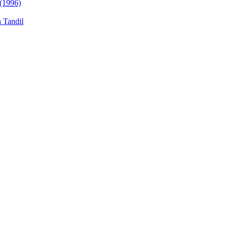
 (1996)
n Tandil